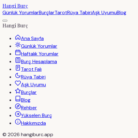
Hangi Burç
Günlük Yorumlar
Burçlar
Tarot
Rüya Tabiri
Aşk Uyumu
Blog
Hangi Burç
Ana Sayfa
Günlük Yorumlar
Haftalık Yorumlar
Burç Hesaplama
Tarot Falı
Rüya Tabiri
Aşk Uyumu
Burçlar
Blog
Rehber
Yükselen Burç
Hakkımızda
©
2026
hangiburc.app